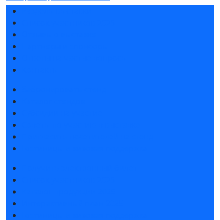
Разделы выставки
Список участников 2025
Отзывы о выставке
Партнеры и спонсоры
Ответы на частые вопросы
Контакты
Забронировать стенд
Каталог стендов
Субсидии на участие
Советы по участию в выставке
Пригласить посетителей на стенд
Гостиницы и визовая поддержка
Получить электронный билет
Список участников 2025
Каталог продукции 2025
Интерактивный план 2025
Гостиницы и визовая поддержка