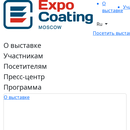
О
Уч
выставке
Ru
Посетить выста
О выставке
Участникам
Посетителям
Пресс-центр
Программа
О выставке