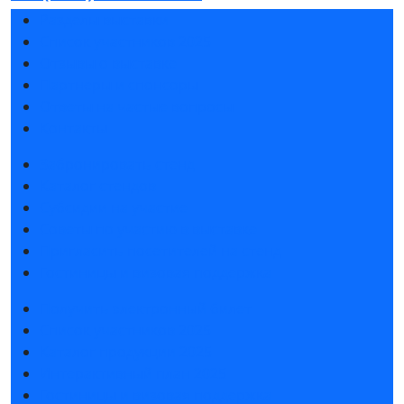
Разделы выставки
Список участников 2025
Отзывы о выставке
Партнеры и спонсоры
Ответы на частые вопросы
Контакты
Забронировать стенд
Каталог стендов
Субсидии на участие
Советы по участию в выставке
Пригласить посетителей на стенд
Гостиницы и визовая поддержка
Получить электронный билет
Список участников 2025
Каталог продукции 2025
Интерактивный план 2025
Гостиницы и визовая поддержка