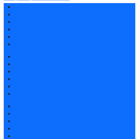
Разделы выставки
Список участников 2025
Отзывы о выставке
Партнеры и спонсоры
Ответы на частые вопросы
Контакты
Забронировать стенд
Каталог стендов
Субсидии на участие
Советы по участию в выставке
Пригласить посетителей на стенд
Гостиницы и визовая поддержка
Получить электронный билет
Список участников 2025
Каталог продукции 2025
Интерактивный план 2025
Гостиницы и визовая поддержка