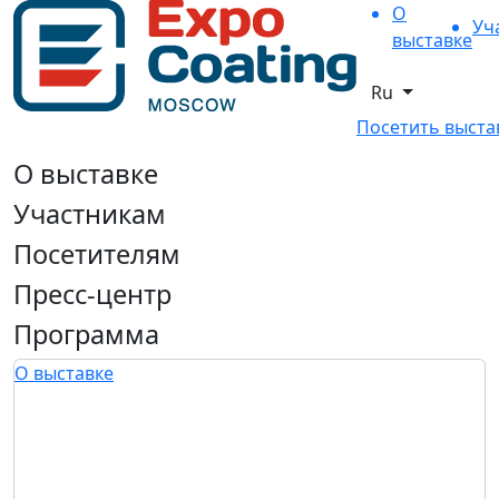
О
Уч
выставке
Ru
Посетить выста
О выставке
Участникам
Посетителям
Пресс-центр
Программа
О выставке