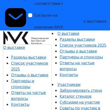
соответствии с
Политикой
обработки персональных данных
Согласен на
получение уведомлений
и рекламных сообщений
о выставках
компании MVK
О выставке
Разделы выставки
Список участников 2025
О выставке
Отзывы о выставке
Партнеры и спонсоры
Разделы выставки
Ответы на частые
Список участников
вопросы
2025
Контакты
Отзывы о выставке
Партнеры и
Участникам
спонсоры
Забронировать стенд
Ответы на частые
Каталог стендов
вопросы
Субсидии на участие
Контакты
Советы по участию в