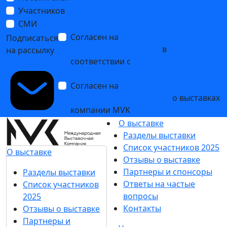
Участников
СМИ
Согласен на
обработку
Подписаться
персональных данных
в
на рассылку
соответствии с
Политикой
обработки персональных данных
Согласен на
получение уведомлений
и рекламных сообщений
о выставках
компании MVK
О выставке
Разделы выставки
Список участников 2025
О выставке
Отзывы о выставке
Партнеры и спонсоры
Разделы выставки
Ответы на частые
Список участников
вопросы
2025
Контакты
Отзывы о выставке
Партнеры и