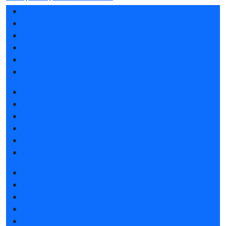
Разделы выставки
Список участников 2025
Отзывы о выставке
Партнеры и спонсоры
Ответы на частые вопросы
Контакты
Забронировать стенд
Каталог стендов
Субсидии на участие
Советы по участию в выставке
Пригласить посетителей на стенд
Гостиницы и визовая поддержка
Получить электронный билет
Список участников 2025
Каталог продукции 2025
Интерактивный план 2025
Гостиницы и визовая поддержка