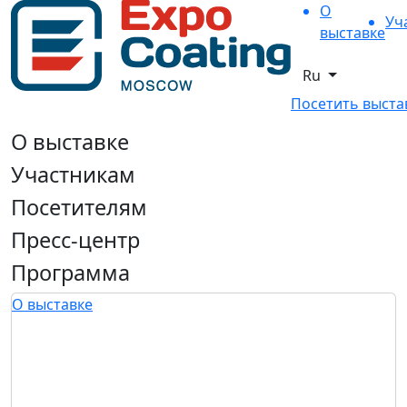
О
Уч
выставке
Ru
Посетить выста
О выставке
Участникам
Посетителям
Пресс-центр
Программа
О выставке