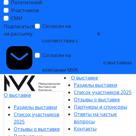
Посетителей
Участников
СМИ
Согласен на
обработку
Подписаться
персональных данных
в
на рассылку
соответствии с
Политикой
обработки персональных данных
Согласен на
получение уведомлений
и рекламных сообщений
о выставках
компании MVK
О выставке
Разделы выставки
Список участников 2025
О выставке
Отзывы о выставке
Партнеры и спонсоры
Разделы выставки
Ответы на частые
Список участников
вопросы
2025
Контакты
Отзывы о выставке