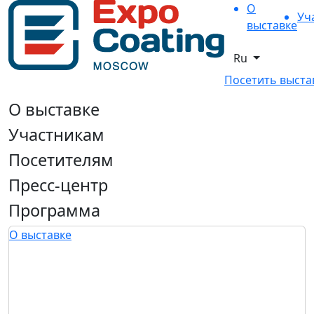
О
Уч
выставке
Ru
Посетить выста
О выставке
Участникам
Посетителям
Пресс-центр
Программа
О выставке