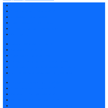
Разделы выставки
Список участников 2025
Отзывы о выставке
Партнеры и спонсоры
Ответы на частые вопросы
Контакты
Забронировать стенд
Каталог стендов
Субсидии на участие
Советы по участию в выставке
Пригласить посетителей на стенд
Гостиницы и визовая поддержка
Получить электронный билет
Список участников 2025
Каталог продукции 2025
Интерактивный план 2025
Гостиницы и визовая поддержка