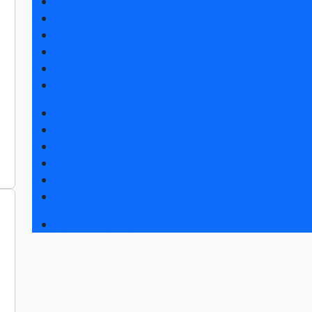
Получить электронный билет
Список участников 2025
Каталог продукции 2025
Интерактивный план 2025
Гостиницы и визовая поддержка
Правила посещения
Новости выставки
Статьи участников
Пресс-релизы
Фото и видео
Для СМИ
Аккредитация СМИ
Деловая программа