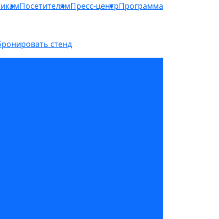
никам
Посетителям
Пресс-центр
Программа
бронировать стенд