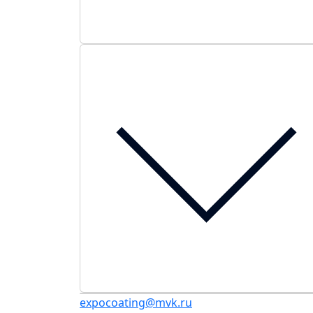
expocoating@mvk.ru