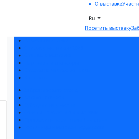
О выставке
Участ
Ru
Посетить выставку
За
Разделы выставки
Список участников 2025
Отзывы о выставке
Партнеры и спонсоры
Ответы на частые вопросы
Контакты
Забронировать стенд
Каталог стендов
Субсидии на участие
Советы по участию в выставке
Пригласить посетителей на стенд
Гостиницы и визовая поддержка