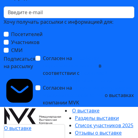
Хочу получать рассылки с информацией для:
Посетителей
Участников
СМИ
Согласен на
обработку
Подписаться
персональных данных
в
на рассылку
соответствии с
Политикой
обработки персональных данных
Согласен на
получение уведомлений
и рекламных сообщений
о выставках
компании MVK
О выставке
Разделы выставки
Список участников 2025
О выставке
Отзывы о выставке