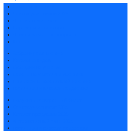
Разделы выставки
Список участников 2025
Отзывы о выставке
Партнеры и спонсоры
Ответы на частые вопросы
Контакты
Забронировать стенд
Каталог стендов
Субсидии на участие
Советы по участию в выставке
Пригласить посетителей на стенд
Гостиницы и визовая поддержка
Получить электронный билет
Список участников 2025
Каталог продукции 2025
Интерактивный план 2025
Гостиницы и визовая поддержка