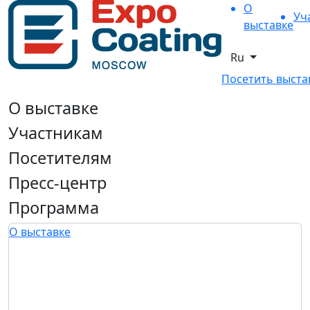
О
Уч
выставке
Ru
Посетить выста
О выставке
Участникам
Посетителям
Пресс-центр
Программа
О выставке