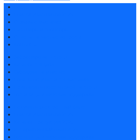
Разделы выставки
Список участников 2025
Отзывы о выставке
Партнеры и спонсоры
Ответы на частые вопросы
Контакты
Забронировать стенд
Каталог стендов
Субсидии на участие
Советы по участию в выставке
Пригласить посетителей на стенд
Гостиницы и визовая поддержка
Получить электронный билет
Список участников 2025
Каталог продукции 2025
Интерактивный план 2025
Гостиницы и визовая поддержка