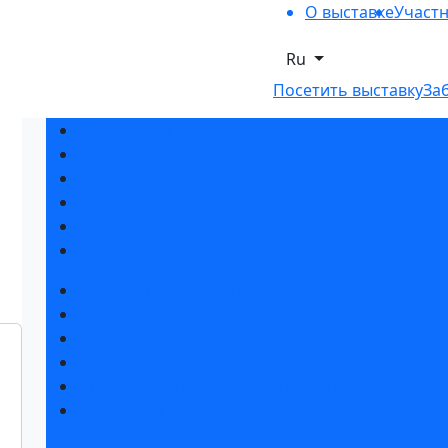
О выставке
Участ
Ru
Посетить выставку
За
Разделы выставки
Список участников 2025
Отзывы о выставке
Партнеры и спонсоры
Ответы на частые вопросы
Контакты
Забронировать стенд
Каталог стендов
Субсидии на участие
Советы по участию в выставке
Пригласить посетителей на стенд
Гостиницы и визовая поддержка