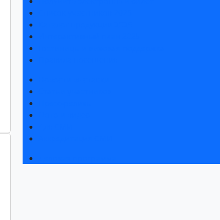
Получить электронный билет
Список участников 2025
Каталог продукции 2025
Интерактивный план 2025
Гостиницы и визовая поддержка
Правила посещения
Новости выставки
Статьи участников
Пресс-релизы
Фото и видео
Для СМИ
Аккредитация СМИ
Деловая программа