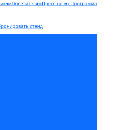
никам
Посетителям
Пресс-центр
Программа
бронировать стенд