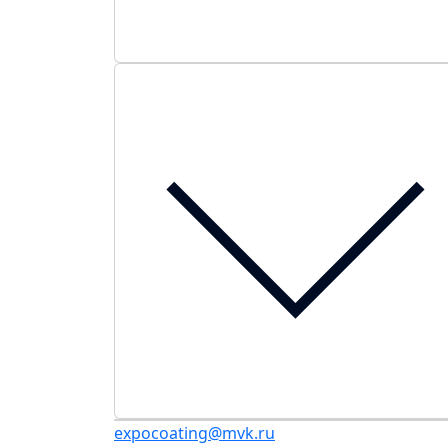
expocoating@mvk.ru