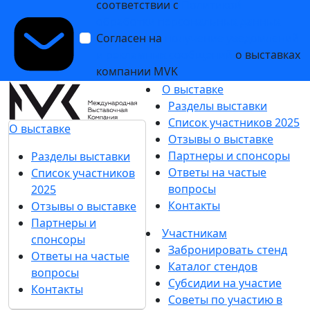
соответствии с
Политикой
обработки персональных данных
Согласен на
получение уведомлений
и рекламных сообщений
о выставках
компании MVK
О выставке
Разделы выставки
Список участников 2025
О выставке
Отзывы о выставке
Партнеры и спонсоры
Разделы выставки
Ответы на частые
Список участников
вопросы
2025
Контакты
Отзывы о выставке
Партнеры и
Участникам
спонсоры
Забронировать стенд
Ответы на частые
Каталог стендов
вопросы
Субсидии на участие
Контакты
Советы по участию в