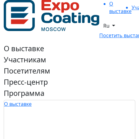
О
Уч
выставке
Ru
Посетить выста
О выставке
Участникам
Посетителям
Пресс-центр
Программа
О выставке