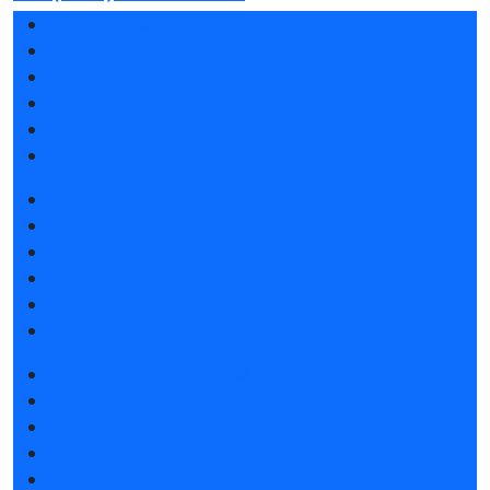
Разделы выставки
Список участников 2025
Отзывы о выставке
Партнеры и спонсоры
Ответы на частые вопросы
Контакты
Забронировать стенд
Каталог стендов
Субсидии на участие
Советы по участию в выставке
Пригласить посетителей на стенд
Гостиницы и визовая поддержка
Получить электронный билет
Список участников 2025
Каталог продукции 2025
Интерактивный план 2025
Гостиницы и визовая поддержка