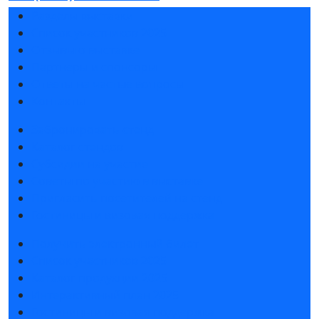
Разделы выставки
Список участников 2025
Отзывы о выставке
Партнеры и спонсоры
Ответы на частые вопросы
Контакты
Забронировать стенд
Каталог стендов
Субсидии на участие
Советы по участию в выставке
Пригласить посетителей на стенд
Гостиницы и визовая поддержка
Получить электронный билет
Список участников 2025
Каталог продукции 2025
Интерактивный план 2025
Гостиницы и визовая поддержка