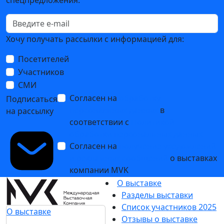
спецпредложения.
Хочу получать рассылки с информацией для:
Посетителей
Участников
СМИ
Согласен на
обработку
Подписаться
персональных данных
в
на рассылку
соответствии с
Политикой
обработки персональных данных
Согласен на
получение уведомлений
и рекламных сообщений
о выставках
компании MVK
О выставке
Разделы выставки
Список участников 2025
О выставке
Отзывы о выставке