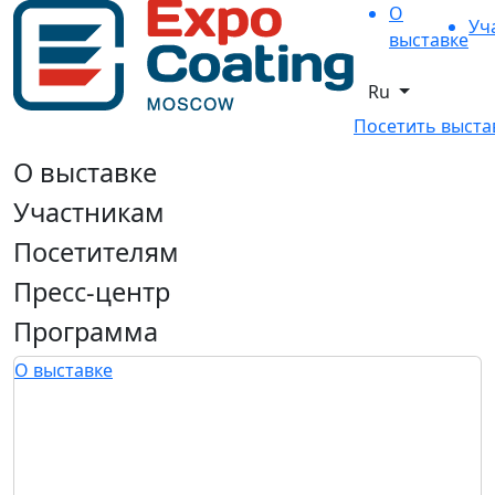
О
Уч
выставке
Ru
Посетить выста
О выставке
Участникам
Посетителям
Пресс-центр
Программа
О выставке