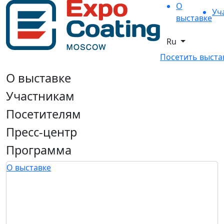
О
Уч
выставке
Ru
Посетить выста
О выставке
Участникам
Посетителям
Пресс-центр
Программа
О выставке