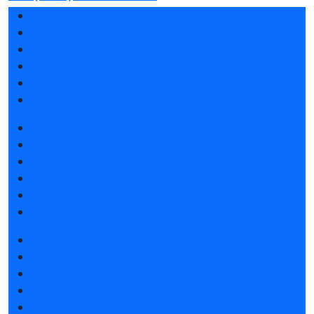
Разделы выставки
Список участников 2025
Отзывы о выставке
Партнеры и спонсоры
Ответы на частые вопросы
Контакты
Забронировать стенд
Каталог стендов
Субсидии на участие
Советы по участию в выставке
Пригласить посетителей на стенд
Гостиницы и визовая поддержка
Получить электронный билет
Список участников 2025
Каталог продукции 2025
Интерактивный план 2025
Гостиницы и визовая поддержка