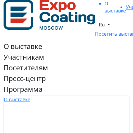
О
Уч
выставке
Ru
Посетить выста
О выставке
Участникам
Посетителям
Пресс-центр
Программа
О выставке