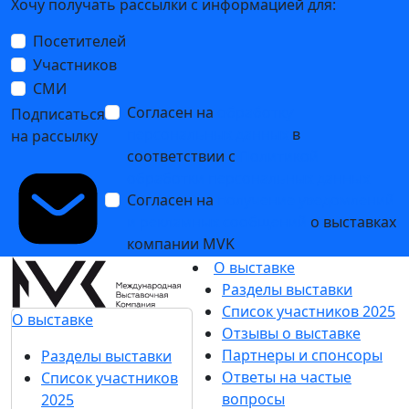
Хочу получать рассылки с информацией для:
Посетителей
Участников
СМИ
Согласен на
обработку
Подписаться
персональных данных
в
на рассылку
соответствии с
Политикой
обработки персональных данных
Согласен на
получение уведомлений
и рекламных сообщений
о выставках
компании MVK
О выставке
Разделы выставки
Список участников 2025
О выставке
Отзывы о выставке
Партнеры и спонсоры
Разделы выставки
Ответы на частые
Список участников
вопросы
2025