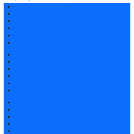
Разделы выставки
Список участников 2025
Отзывы о выставке
Партнеры и спонсоры
Ответы на частые вопросы
Контакты
Забронировать стенд
Каталог стендов
Субсидии на участие
Советы по участию в выставке
Пригласить посетителей на стенд
Гостиницы и визовая поддержка
Получить электронный билет
Список участников 2025
Каталог продукции 2025
Интерактивный план 2025
Гостиницы и визовая поддержка