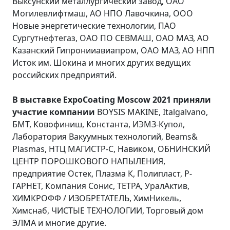
Выксунский металлургический завод, ОАО
Могилевлифтмаш, АО НПО Лавочкина, ООО
Новые энергетические технологии, ПАО
Сургутнефтегаз, ОАО ПО СЕВМАШ, ОАО МАЗ, АО
Казанский Гипронииавиапром, ОАО МАЗ, АО НПП
Исток им. Шокина и многих других ведущих
российских предприятий.
В выставке ExpoCoating Moscow 2021 приняли
участие компании
BOYSIS MAKINE, Italgalvano,
БМТ, Ковофиниш, Константа, ИЭМЗ-Купол,
Лаборатория Вакуумных технологий, Beams&
Plasmas, НТЦ МАГИСТР-С, Навиком, ОБНИНСКИЙ
ЦЕНТР ПОРОШКОВОГО НАПЫЛЕНИЯ,
предприятие Остек, Плазма К, Полипласт, Р-
ГАРНЕТ, Компания Сонис, ТЕТРА, УралАктив,
ХИМКРОФФ / ИЗОБРЕТАТЕЛЬ, ХимНикель,
Химснаб, ЧИСТЫЕ ТЕХНОЛОГИИ, Торговый дом
ЭЛМА и многие другие.