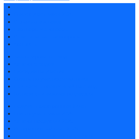
Разделы выставки
Список участников 2025
Отзывы о выставке
Партнеры и спонсоры
Ответы на частые вопросы
Контакты
Забронировать стенд
Каталог стендов
Субсидии на участие
Советы по участию в выставке
Пригласить посетителей на стенд
Гостиницы и визовая поддержка
Получить электронный билет
Список участников 2025
Каталог продукции 2025
Интерактивный план 2025
Гостиницы и визовая поддержка