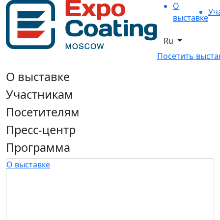
О
Уч
выставке
Ru
Посетить выста
О выставке
Участникам
Посетителям
Пресс-центр
Программа
О выставке