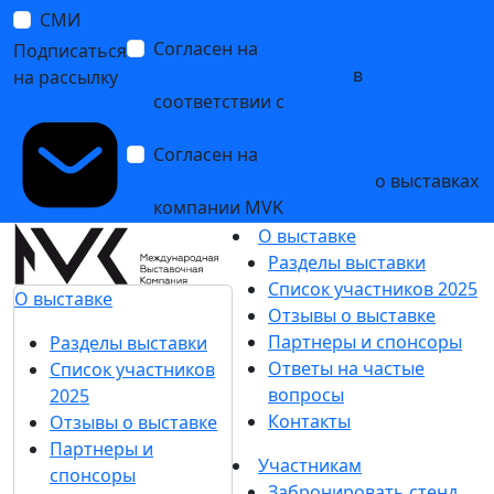
СМИ
Согласен на
обработку
Подписаться
персональных данных
в
на рассылку
соответствии с
Политикой
обработки персональных данных
Согласен на
получение уведомлений
и рекламных сообщений
о выставках
компании MVK
О выставке
Разделы выставки
Список участников 2025
О выставке
Отзывы о выставке
Партнеры и спонсоры
Разделы выставки
Ответы на частые
Список участников
вопросы
2025
Контакты
Отзывы о выставке
Партнеры и
Участникам
спонсоры
Забронировать стенд