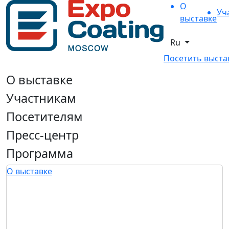
О
Уч
выставке
Ru
Посетить выста
О выставке
Участникам
Посетителям
Пресс-центр
Программа
О выставке