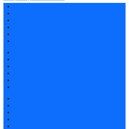
Разделы выставки
Список участников 2025
Отзывы о выставке
Партнеры и спонсоры
Ответы на частые вопросы
Контакты
Забронировать стенд
Каталог стендов
Субсидии на участие
Советы по участию в выставке
Пригласить посетителей на стенд
Гостиницы и визовая поддержка
Получить электронный билет
Список участников 2025
Каталог продукции 2025
Интерактивный план 2025
Гостиницы и визовая поддержка