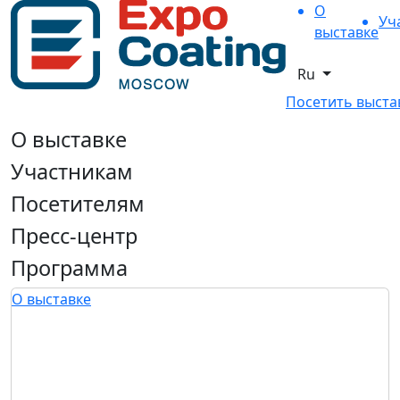
О
Уч
выставке
Ru
Посетить выста
О выставке
Участникам
Посетителям
Пресс-центр
Программа
О выставке