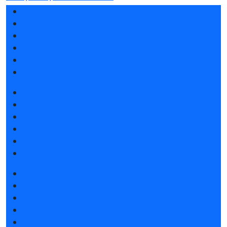
Разделы выставки
Список участников 2025
Отзывы о выставке
Партнеры и спонсоры
Ответы на частые вопросы
Контакты
Забронировать стенд
Каталог стендов
Субсидии на участие
Советы по участию в выставке
Пригласить посетителей на стенд
Гостиницы и визовая поддержка
Получить электронный билет
Список участников 2025
Каталог продукции 2025
Интерактивный план 2025
Гостиницы и визовая поддержка