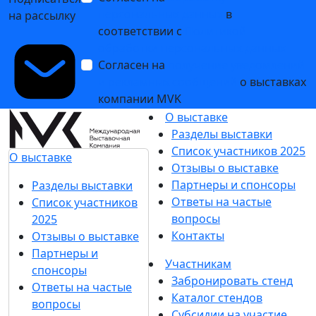
персональных данных
в
на рассылку
соответствии с
Политикой
обработки персональных данных
Согласен на
получение уведомлений
и рекламных сообщений
о выставках
компании MVK
О выставке
Разделы выставки
Список участников 2025
О выставке
Отзывы о выставке
Партнеры и спонсоры
Разделы выставки
Ответы на частые
Список участников
вопросы
2025
Контакты
Отзывы о выставке
Партнеры и
Участникам
спонсоры
Забронировать стенд
Ответы на частые
Каталог стендов
вопросы
Субсидии на участие