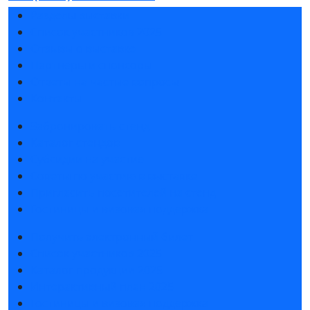
Разделы выставки
Список участников 2025
Отзывы о выставке
Партнеры и спонсоры
Ответы на частые вопросы
Контакты
Забронировать стенд
Каталог стендов
Субсидии на участие
Советы по участию в выставке
Пригласить посетителей на стенд
Гостиницы и визовая поддержка
Получить электронный билет
Список участников 2025
Каталог продукции 2025
Интерактивный план 2025
Гостиницы и визовая поддержка