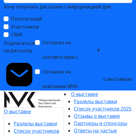
Хочу получать рассылки с информацией для:
Посетителей
Участников
СМИ
Согласен на
обработку
Подписаться
персональных данных
в
на рассылку
соответствии с
Политикой
обработки персональных данных
Согласен на
получение уведомлений
и рекламных сообщений
о выставках
компании MVK
О выставке
Разделы выставки
Список участников 2025
О выставке
Отзывы о выставке
Партнеры и спонсоры
Разделы выставки
Ответы на частые
Список участников