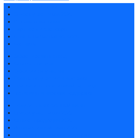
Разделы выставки
Список участников 2025
Отзывы о выставке
Партнеры и спонсоры
Ответы на частые вопросы
Контакты
Забронировать стенд
Каталог стендов
Субсидии на участие
Советы по участию в выставке
Пригласить посетителей на стенд
Гостиницы и визовая поддержка
Получить электронный билет
Список участников 2025
Каталог продукции 2025
Интерактивный план 2025
Гостиницы и визовая поддержка