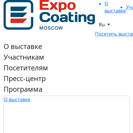
О
Уч
выставке
Ru
Посетить выста
О выставке
Участникам
Посетителям
Пресс-центр
Программа
О выставке