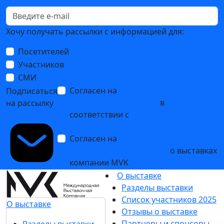
Хочу получать рассылки с информацией для:
Посетителей
Участников
СМИ
Согласен на
обработку
Подписаться
персональных данных
в
на рассылку
соответствии с
Политикой
обработки персональных данных
Согласен на
получение уведомлений
и рекламных сообщений
о выставках
компании MVK
О выставке
Разделы выставки
Список участников 2025
О выставке
Отзывы о выставке
Партнеры и спонсоры
Разделы выставки