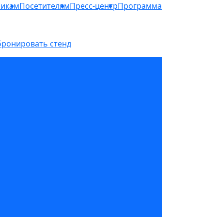
никам
Посетителям
Пресс-центр
Программа
бронировать стенд