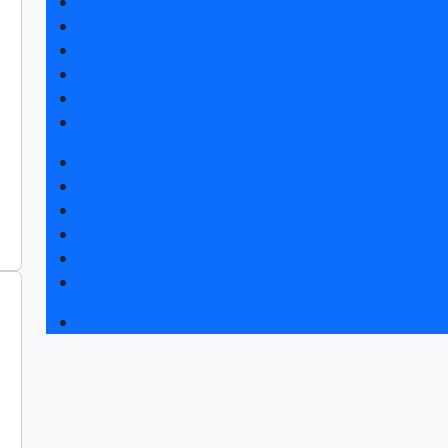
Получить электронный билет
Список участников 2025
Каталог продукции 2025
Интерактивный план 2025
Гостиницы и визовая поддержка
Правила посещения
Новости выставки
Статьи участников
Пресс-релизы
Фото и видео
Для СМИ
Аккредитация СМИ
Деловая программа