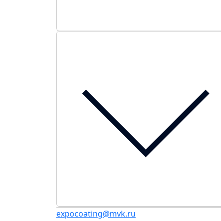
expocoating@mvk.ru