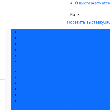
О выставке
Участ
Ru
Посетить выставку
За
Разделы выставки
Список участников 2025
Отзывы о выставке
Партнеры и спонсоры
Ответы на частые вопросы
Контакты
Забронировать стенд
Каталог стендов
Субсидии на участие
Советы по участию в выставке
Пригласить посетителей на стенд
Гостиницы и визовая поддержка