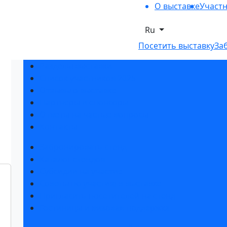
О выставке
Участ
Ru
Посетить выставку
За
Разделы выставки
Список участников 2025
Отзывы о выставке
Партнеры и спонсоры
Ответы на частые вопросы
Контакты
Забронировать стенд
Каталог стендов
Субсидии на участие
Советы по участию в выставке
Пригласить посетителей на стенд
Гостиницы и визовая поддержка