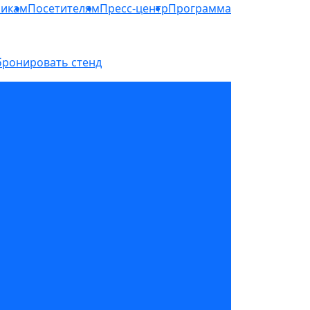
никам
Посетителям
Пресс-центр
Программа
бронировать стенд