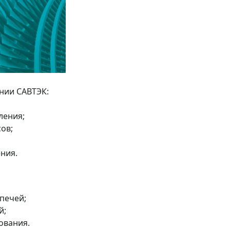
нии САВТЭК:
ления;
ов;
ния.
печей;
й;
ования.