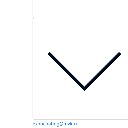
expocoating@mvk.ru