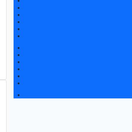
Получить электронный билет
Список участников 2025
Каталог продукции 2025
Интерактивный план 2025
Гостиницы и визовая поддержка
Правила посещения
Новости выставки
Статьи участников
Пресс-релизы
Фото и видео
Для СМИ
Аккредитация СМИ
Деловая программа