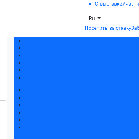
О выставке
Участ
Ru
Посетить выставку
За
Разделы выставки
Список участников 2025
Отзывы о выставке
Партнеры и спонсоры
Ответы на частые вопросы
Контакты
Забронировать стенд
Каталог стендов
Субсидии на участие
Советы по участию в выставке
Пригласить посетителей на стенд
Гостиницы и визовая поддержка