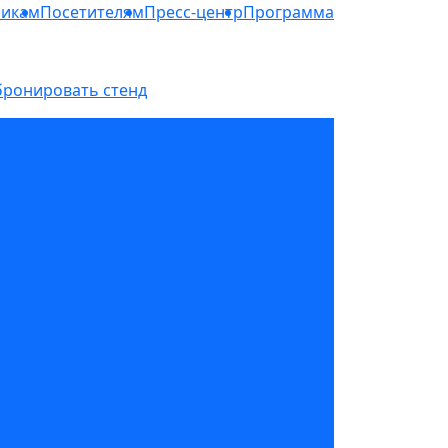
никам
Посетителям
Пресс-центр
Программа
бронировать стенд