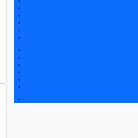
Получить электронный билет
Список участников 2025
Каталог продукции 2025
Интерактивный план 2025
Гостиницы и визовая поддержка
Правила посещения
Новости выставки
Статьи участников
Пресс-релизы
Фото и видео
Для СМИ
Аккредитация СМИ
Деловая программа