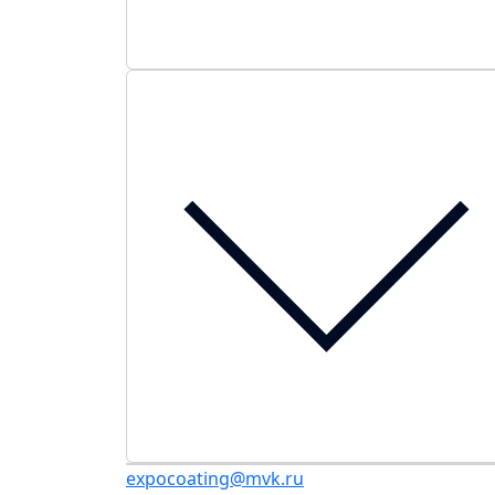
expocoating@mvk.ru