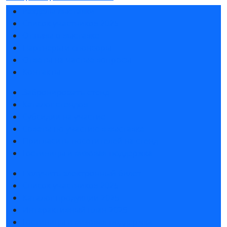
Разделы выставки
Список участников 2025
Отзывы о выставке
Партнеры и спонсоры
Ответы на частые вопросы
Контакты
Забронировать стенд
Каталог стендов
Субсидии на участие
Советы по участию в выставке
Пригласить посетителей на стенд
Гостиницы и визовая поддержка
Получить электронный билет
Список участников 2025
Каталог продукции 2025
Интерактивный план 2025
Гостиницы и визовая поддержка