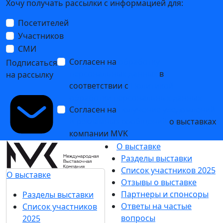
Хочу получать рассылки с информацией для:
Посетителей
Участников
СМИ
Согласен на
обработку
Подписаться
персональных данных
в
на рассылку
соответствии с
Политикой
обработки персональных данных
Согласен на
получение уведомлений
и рекламных сообщений
о выставках
компании MVK
О выставке
Разделы выставки
Список участников 2025
О выставке
Отзывы о выставке
Партнеры и спонсоры
Разделы выставки
Ответы на частые
Список участников
вопросы
2025