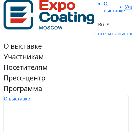
О
Уч
выставке
Ru
Посетить выста
О выставке
Участникам
Посетителям
Пресс-центр
Программа
О выставке