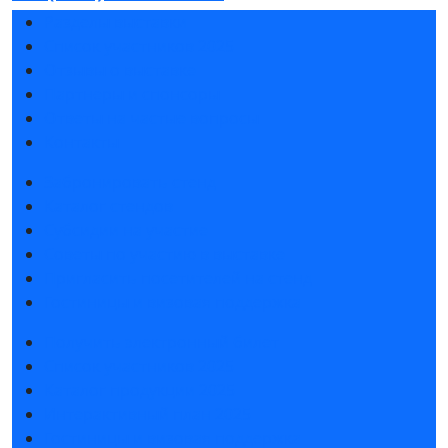
Разделы выставки
Список участников 2025
Отзывы о выставке
Партнеры и спонсоры
Ответы на частые вопросы
Контакты
Забронировать стенд
Каталог стендов
Субсидии на участие
Советы по участию в выставке
Пригласить посетителей на стенд
Гостиницы и визовая поддержка
Получить электронный билет
Список участников 2025
Каталог продукции 2025
Интерактивный план 2025
Гостиницы и визовая поддержка