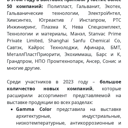
50 компаний:
Полипласт, Гальванит, Экотех,
Гальванические технологии, ЭлектроИнтел,
Химсинтез, Югреактив / Инстапром, РТС
Инжиниринг, Плазма К, Нева Спецкомплект,
Технологии и материалы, Манэл, Stanvac Prime
Private Limited, Shanghai Sanfu Chemical Co,
Савтэк, Кайрос Технолоджи, Афинара, БМТ,
МеталлПластПриорити, Экохиммаш, Барс и К,
Грандпром, НПО Промтехнопарк, Ансер, Сонис и
многие другие.
Среди участников в 2023 году –
большое
количество новых компаний
, которые
расширили ассортимент представляемой на
выставке продукции во всех разделах:
Gamma
Color
представила на выставке
архитектурные, индустриальные,
низкотемпературные, антикоррозионные и