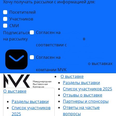
Хочу получать рассылки с информацией для:
Посетителей
Участников
СМИ
Согласен на
обработку
Подписаться
персональных данных
в
на рассылку
соответствии с
Политикой
обработки персональных данных
Согласен на
получение уведомлений
и рекламных сообщений
о выставках
компании MVK
О выставке
Разделы выставки
Список участников 2025
О выставке
Отзывы о выставке
Партнеры и спонсоры
Разделы выставки
Ответы на частые
Список участников
вопросы
2025