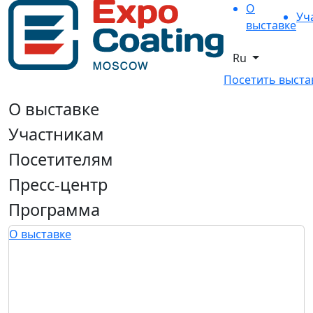
О
Уч
выставке
Ru
Посетить выста
О выставке
Участникам
Посетителям
Пресс-центр
Программа
О выставке