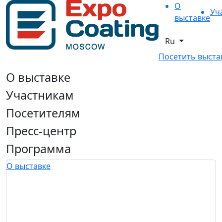
О
Уч
выставке
Ru
Посетить выста
О выставке
Участникам
Посетителям
Пресс-центр
Программа
О выставке