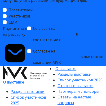
Хочу получать рассылки с информацией для:
Посетителей
Участников
СМИ
Согласен на
обработку
Подписаться
персональных данных
в
на рассылку
соответствии с
Политикой
обработки персональных данных
Согласен на
получение уведомлений
и рекламных сообщений
о выставках
компании MVK
О выставке
Разделы выставки
Список участников 2025
О выставке
Отзывы о выставке
Партнеры и спонсоры
Разделы выставки
Ответы на частые
Список участников
вопросы
2025