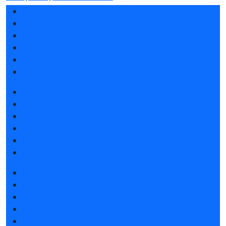
Разделы выставки
Список участников 2025
Отзывы о выставке
Партнеры и спонсоры
Ответы на частые вопросы
Контакты
Забронировать стенд
Каталог стендов
Субсидии на участие
Советы по участию в выставке
Пригласить посетителей на стенд
Гостиницы и визовая поддержка
Получить электронный билет
Список участников 2025
Каталог продукции 2025
Интерактивный план 2025
Гостиницы и визовая поддержка