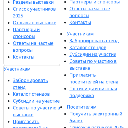
Партнеры и спонсоры
Разделы выставки
Ответы на частые
Список участников
вопросы
2025
Контакты
Отзывы о выставке
Партнеры и
Участникам
спонсоры
Забронировать стенд
Ответы на частые
Каталог стендов
вопросы
Субсидии на участие
Контакты
Советы по участию в
выставке
Участникам
Пригласить
Забронировать
посетителей на стенд
стенд
Гостиницы и визовая
Каталог стендов
поддержка
Субсидии на участие
Посетителям
Советы по участию в
Получить электронный
выставке
билет
Пригласить
Список участников 2025