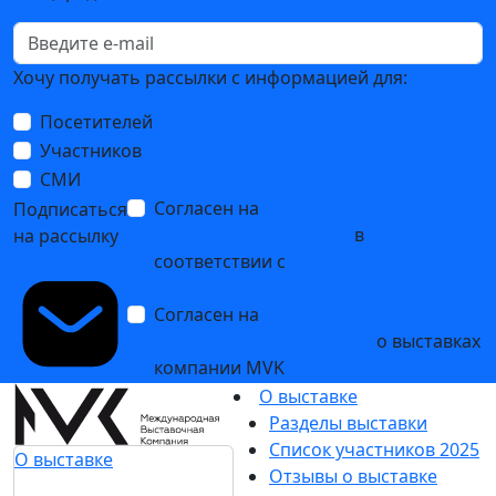
Хочу получать рассылки с информацией для:
Посетителей
Участников
СМИ
Согласен на
обработку
Подписаться
персональных данных
в
на рассылку
соответствии с
Политикой
обработки персональных данных
Согласен на
получение уведомлений
и рекламных сообщений
о выставках
компании MVK
О выставке
Разделы выставки
Список участников 2025
О выставке
Отзывы о выставке