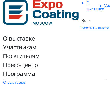
О
Уч
выставке
Ru
Посетить выста
О выставке
Участникам
Посетителям
Пресс-центр
Программа
О выставке