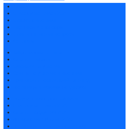
Разделы выставки
Список участников 2025
Отзывы о выставке
Партнеры и спонсоры
Ответы на частые вопросы
Контакты
Забронировать стенд
Каталог стендов
Субсидии на участие
Советы по участию в выставке
Пригласить посетителей на стенд
Гостиницы и визовая поддержка
Получить электронный билет
Список участников 2025
Каталог продукции 2025
Интерактивный план 2025
Гостиницы и визовая поддержка