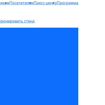
никам
Посетителям
Пресс-центр
Программа
бронировать стенд