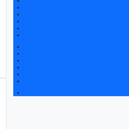
Получить электронный билет
Список участников 2025
Каталог продукции 2025
Интерактивный план 2025
Гостиницы и визовая поддержка
Правила посещения
Новости выставки
Статьи участников
Пресс-релизы
Фото и видео
Для СМИ
Аккредитация СМИ
Деловая программа