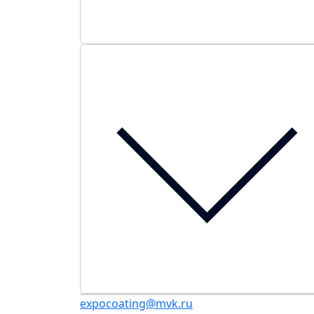
expocoating@mvk.ru