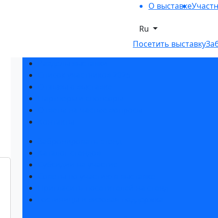
О выставке
Участ
Ru
Посетить выставку
За
Разделы выставки
Список участников 2025
Отзывы о выставке
Партнеры и спонсоры
Ответы на частые вопросы
Контакты
Забронировать стенд
Каталог стендов
Субсидии на участие
Советы по участию в выставке
Пригласить посетителей на стенд
Гостиницы и визовая поддержка