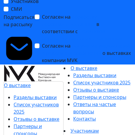
Участников
СМИ
Согласен на
обработку
Подписаться
персональных данных
в
на рассылку
соответствии с
Политикой
обработки персональных данных
Согласен на
получение уведомлений
и рекламных сообщений
о выставках
компании MVK
О выставке
Разделы выставки
Список участников 2025
О выставке
Отзывы о выставке
Партнеры и спонсоры
Разделы выставки
Ответы на частые
Список участников
вопросы
2025
Контакты
Отзывы о выставке
Партнеры и
Участникам
спонсоры