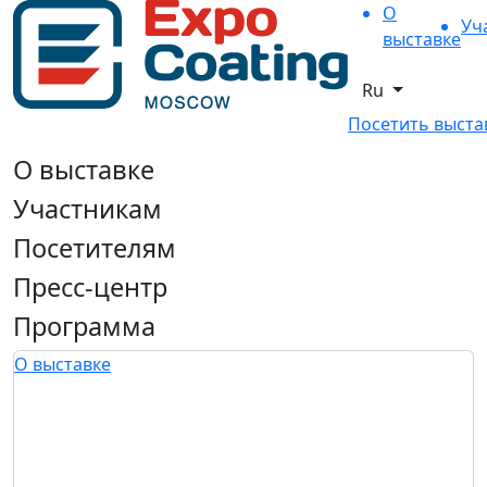
О
Уч
выставке
Ru
Посетить выста
О выставке
Участникам
Посетителям
Пресс-центр
Программа
О выставке