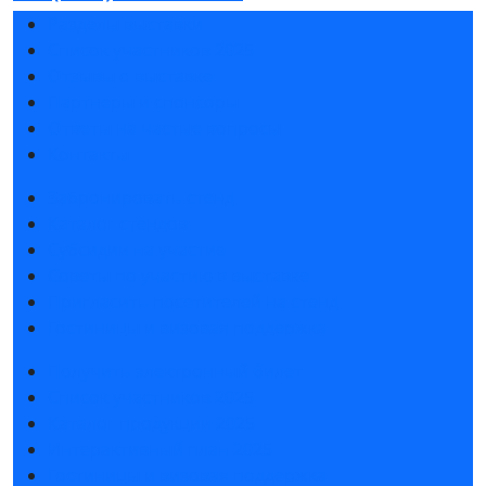
Разделы выставки
Список участников 2025
Отзывы о выставке
Партнеры и спонсоры
Ответы на частые вопросы
Контакты
Забронировать стенд
Каталог стендов
Субсидии на участие
Советы по участию в выставке
Пригласить посетителей на стенд
Гостиницы и визовая поддержка
Получить электронный билет
Список участников 2025
Каталог продукции 2025
Интерактивный план 2025
Гостиницы и визовая поддержка