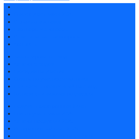
Разделы выставки
Список участников 2025
Отзывы о выставке
Партнеры и спонсоры
Ответы на частые вопросы
Контакты
Забронировать стенд
Каталог стендов
Субсидии на участие
Советы по участию в выставке
Пригласить посетителей на стенд
Гостиницы и визовая поддержка
Получить электронный билет
Список участников 2025
Каталог продукции 2025
Интерактивный план 2025
Гостиницы и визовая поддержка