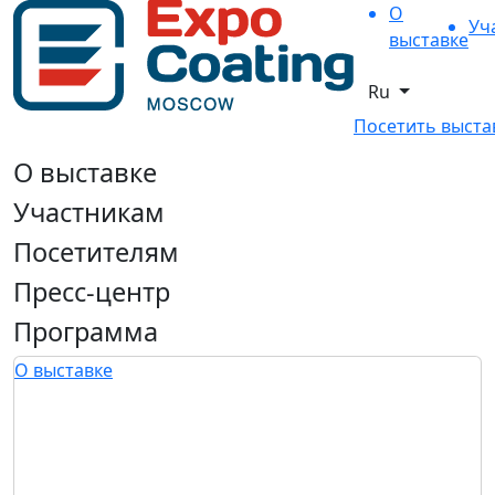
О
Уч
выставке
Ru
Посетить выста
О выставке
Участникам
Посетителям
Пресс-центр
Программа
О выставке