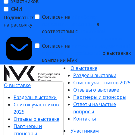
Участников
СМИ
Согласен на
обработку
Подписаться
персональных данных
в
на рассылку
соответствии с
Политикой
обработки персональных данных
Согласен на
получение уведомлений
и рекламных сообщений
о выставках
компании MVK
О выставке
Разделы выставки
Список участников 2025
О выставке
Отзывы о выставке
Партнеры и спонсоры
Разделы выставки
Ответы на частые
Список участников
вопросы
2025
Контакты
Отзывы о выставке
Партнеры и
Участникам
спонсоры