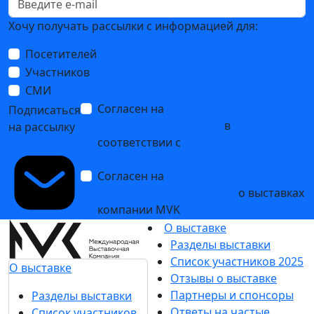
Хочу получать рассылки с информацией для:
Посетителей
Участников
СМИ
Согласен на
обработку
Подписаться
персональных данных
в
на рассылку
соответствии с
Политикой
обработки персональных данных
Согласен на
получение уведомлений
и рекламных сообщений
о выставках
компании MVK
О выставке
Разделы выставки
Список участников 2025
О выставке
Отзывы о выставке
Партнеры и спонсоры
Разделы выставки
Ответы на частые
Список участников