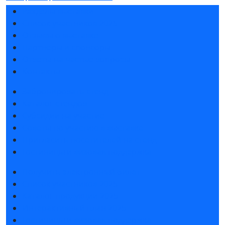
Разделы выставки
Список участников 2025
Отзывы о выставке
Партнеры и спонсоры
Ответы на частые вопросы
Контакты
Забронировать стенд
Каталог стендов
Субсидии на участие
Советы по участию в выставке
Пригласить посетителей на стенд
Гостиницы и визовая поддержка
Получить электронный билет
Список участников 2025
Каталог продукции 2025
Интерактивный план 2025
Гостиницы и визовая поддержка