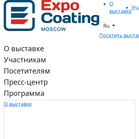
О
Уч
выставке
Ru
Посетить выста
О выставке
Участникам
Посетителям
Пресс-центр
Программа
О выставке