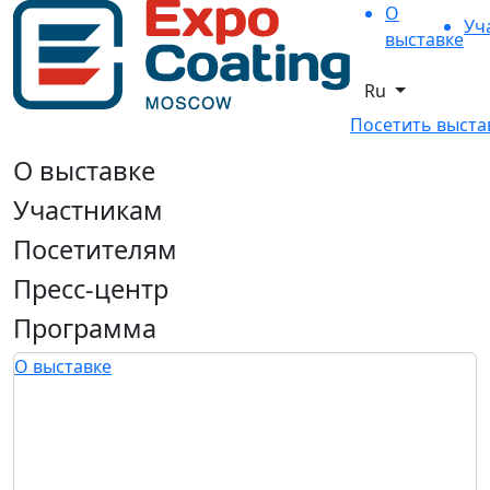
О
Уч
выставке
Ru
Посетить выста
О выставке
Участникам
Посетителям
Пресс-центр
Программа
О выставке