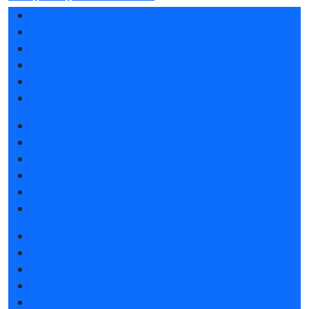
Разделы выставки
Список участников 2025
Отзывы о выставке
Партнеры и спонсоры
Ответы на частые вопросы
Контакты
Забронировать стенд
Каталог стендов
Субсидии на участие
Советы по участию в выставке
Пригласить посетителей на стенд
Гостиницы и визовая поддержка
Получить электронный билет
Список участников 2025
Каталог продукции 2025
Интерактивный план 2025
Гостиницы и визовая поддержка