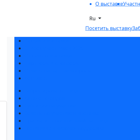
О выставке
Участ
Ru
Посетить выставку
За
Разделы выставки
Список участников 2025
Отзывы о выставке
Партнеры и спонсоры
Ответы на частые вопросы
Контакты
Забронировать стенд
Каталог стендов
Субсидии на участие
Советы по участию в выставке
Пригласить посетителей на стенд
Гостиницы и визовая поддержка