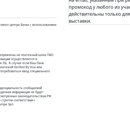
на email, указанный при 
промокод у любого из уча
действительны только для
выставки.
ового центра Банка с использованием
енаправлены на платежный шлюз ПАО
рмации осуществляется в
SSL. В случае если Ваш банк
атежей Verified By Visa или
потребоваться ввод специального
иденциальность сообщаемой
еденная информация не будет
усмотренных законодательством РФ.
 строгом соответствии с
rope Sprl.