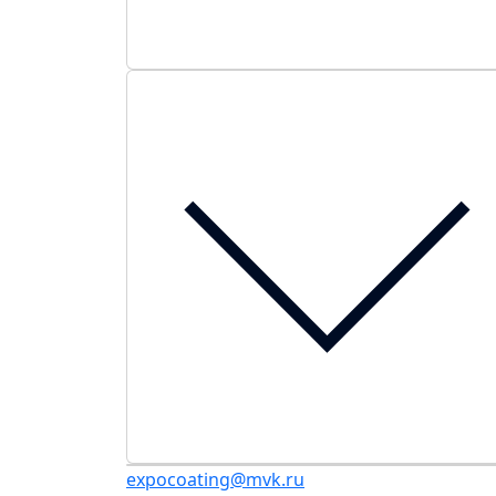
expocoating@mvk.ru