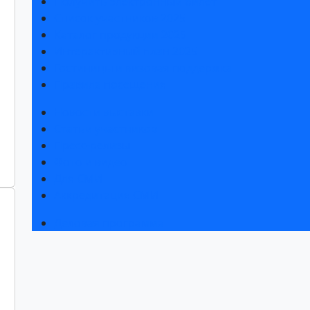
Получить электронный билет
Список участников 2025
Каталог продукции 2025
Интерактивный план 2025
Гостиницы и визовая поддержка
Правила посещения
Новости выставки
Статьи участников
Пресс-релизы
Фото и видео
Для СМИ
Аккредитация СМИ
Деловая программа