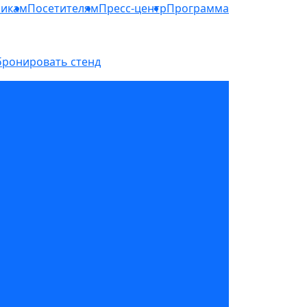
никам
Посетителям
Пресс-центр
Программа
бронировать стенд