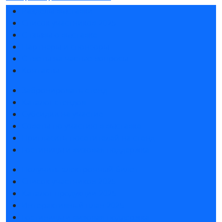
Разделы выставки
Список участников 2025
Отзывы о выставке
Партнеры и спонсоры
Ответы на частые вопросы
Контакты
Забронировать стенд
Каталог стендов
Субсидии на участие
Советы по участию в выставке
Пригласить посетителей на стенд
Гостиницы и визовая поддержка
Получить электронный билет
Список участников 2025
Каталог продукции 2025
Интерактивный план 2025
Гостиницы и визовая поддержка