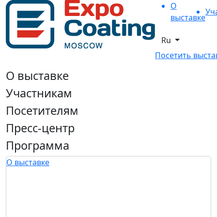
О
Уч
выставке
Ru
Посетить выста
О выставке
Участникам
Посетителям
Пресс-центр
Программа
О выставке